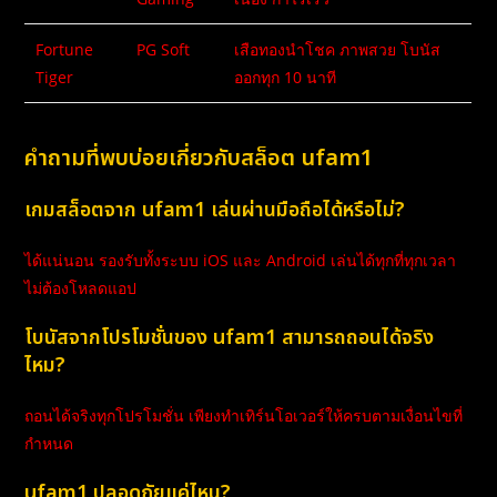
Fortune
PG Soft
เสือทองนำโชค ภาพสวย โบนัส
Tiger
ออกทุก 10 นาที
คำถามที่พบบ่อยเกี่ยวกับสล็อต ufam1
เกมสล็อตจาก ufam1 เล่นผ่านมือถือได้หรือไม่?
ได้แน่นอน รองรับทั้งระบบ iOS และ Android เล่นได้ทุกที่ทุกเวลา
ไม่ต้องโหลดแอป
โบนัสจากโปรโมชั่นของ ufam1 สามารถถอนได้จริง
ไหม?
ถอนได้จริงทุกโปรโมชั่น เพียงทำเทิร์นโอเวอร์ให้ครบตามเงื่อนไขที่
กำหนด
ufam1 ปลอดภัยแค่ไหน?