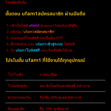
โทรศัพท์มือถือ
ขั้นตอน ufam1สมัครสมาชิก ผ่านมือถือ
เข้าเว็บไซต์
ufam1
ผ่านเบราว์เซอร์บนมือถือ
คลิกปุ่ม
“
ufam1สมัครสมาชิก
”
กรอกเบอร์โทรศัพท์ และยืนยัน OTP
ตั้งรหัสผ่าน และ
ufam1เข้าสู่ระบบ
ได้ทันที
รับ
ufam1โบนัสฟรี
และเริ่มเดิมพันได้เลย
โปรโมชั่น ufam1 ที่ใช้งานได้ทุกอุปกรณ์
โปรโมชั่น
รายละเอียด
โบนัสต้อนรับ
สมาชิกใหม่รับเครดิตฟรี 100 บาท
ฝากแรกของวัน
รับเพิ่ม 20% สูงสุด 500 บาท
คืนยอดเสีย
คืน 10% ทุกสัปดาห์