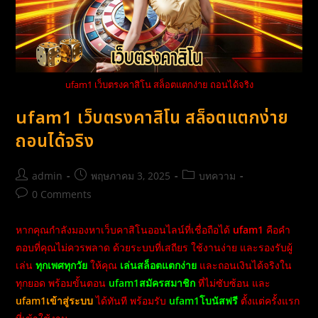
ufam1 เว็บตรงคาสิโน สล็อตแตกง่าย ถอนได้จริง
ufam1 เว็บตรงคาสิโน สล็อตแตกง่าย
ถอนได้จริง
admin
พฤษภาคม 3, 2025
บทความ
0 Comments
หากคุณกำลังมองหาเว็บคาสิโนออนไลน์ที่เชื่อถือได้
ufam1
คือคำ
ตอบที่คุณไม่ควรพลาด ด้วยระบบที่เสถียร ใช้งานง่าย และรองรับผู้
เล่น
ทุกเพศทุกวัย
ให้คุณ
เล่นสล็อตแตกง่าย
และถอนเงินได้จริงใน
ทุกยอด พร้อมขั้นตอน
ufam1สมัครสมาชิก
ที่ไม่ซับซ้อน และ
ufam1เข้าสู่ระบบ
ได้ทันที พร้อมรับ
ufam1โบนัสฟรี
ตั้งแต่ครั้งแรก