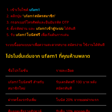
เข้าเว็บไซต์
ufam1
คลิกปุ่ม
“
ufam1สมัครสมาชิก
”
กรอกเบอร์โทรศัพท์และยืนยันรหัส OTP
ตั้งรหัสผ่าน และ
ufam1เข้าสู่ระบบ
ได้ทันที
รับ
ufam1โบนัสฟรี
เพื่อเริ่มต้นการเล่น
ระบบนี้ออกแบบมาเพื่อความสะดวกสบาย สมัครง่าย ใช้งานได้ทันที
โปรโมชั่นเด่นจาก ufam1 ที่คุณห้ามพลาด
ชื่อโปรโมชั่น
รายละเอียด
ufam1โบนัสฟรี สำหรับ
รับเครดิตฟรี 100 บาท หลัง
สมาชิกใหม่
สมัครทันที
ฝากครั้งแรกรับเพิ่ม
โบนัส 20% จากยอดฝากแรก
คืนยอดเสียรายสัปดาห์
รับคืน 10% ทุกยอดเสีย