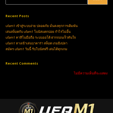
Recent Posts
ufam1 เข้าสู่ระบบง่าย ปลอดภัย มั่นคงทุกการเดิมพัน
เล่นสล็อตกับ ufam1 โบนัสแตกบ่อย กำไรไม่อั้น
ufam1 คาสิโนมือถือ ระบบออโต้ ฝากถอนเร็วทันใจ
ufam1 ทางเข้าเล่นบาคาร่า สล็อต เกมยิงปลา
สมัคร ufam1 วันนี้ รับโบนัสฟรี เล่นได้ทุกเกม
Recent Comments
ไม่มีความเห็นที่จะแสดง