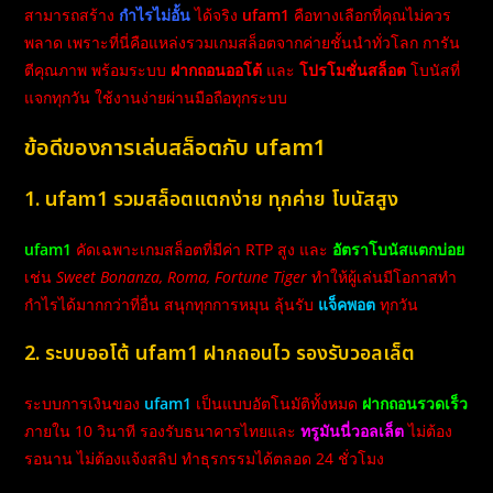
สามารถสร้าง
กำไรไม่อั้น
ได้จริง
ufam1
คือทางเลือกที่คุณไม่ควร
พลาด เพราะที่นี่คือแหล่งรวมเกมสล็อตจากค่ายชั้นนำทั่วโลก การัน
ตีคุณภาพ พร้อมระบบ
ฝากถอนออโต้
และ
โปรโมชั่นสล็อต
โบนัสที่
แจกทุกวัน ใช้งานง่ายผ่านมือถือทุกระบบ
ข้อดีของการเล่นสล็อตกับ ufam1
1. ufam1 รวมสล็อตแตกง่าย ทุกค่าย โบนัสสูง
ufam1
คัดเฉพาะเกมสล็อตที่มีค่า RTP สูง และ
อัตราโบนัสแตกบ่อย
เช่น
Sweet Bonanza, Roma, Fortune Tiger
ทำให้ผู้เล่นมีโอกาสทำ
กำไรได้มากกว่าที่อื่น สนุกทุกการหมุน ลุ้นรับ
แจ็คพอต
ทุกวัน
2. ระบบออโต้ ufam1 ฝากถอนไว รองรับวอลเล็ต
ระบบการเงินของ
ufam1
เป็นแบบอัตโนมัติทั้งหมด
ฝากถอนรวดเร็ว
ภายใน 10 วินาที รองรับธนาคารไทยและ
ทรูมันนี่วอลเล็ต
ไม่ต้อง
รอนาน ไม่ต้องแจ้งสลิป ทำธุรกรรมได้ตลอด 24 ชั่วโมง