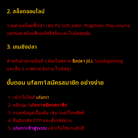
2. สล็อตออนไลน์
รวมค่ายสล็อตชั้นนำ เช่น PG Soft, Joker, Pragmatic Play เล่นง่าย
แตกบ่อย พร้อมฟีเจอร์ฟรีสปินและโบนัสสุดคุ้ม
3. เกมยิงปลา
สำหรับสายเกมมันส์ ๆ ต้องไม่พลาด
ยิงปลา JILI
,
Spadegaming
และอื่น ๆ ภาพสวย ยิงง่าย โบนัสสูง
ขั้นตอน ufam1สมัครสมาชิก อย่างง่าย
เข้าเว็บไซต์
ufam1
คลิกปุ่ม
“
ufam1สมัครสมาชิก
”
กรอกข้อมูลเบื้องต้น เช่น เบอร์โทรศัพท์
ยืนยันรหัส OTP และตั้งรหัสผ่าน
ufam1เข้าสู่ระบบ
แล้วเริ่มใช้งานทันที