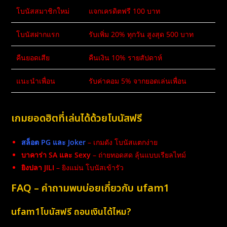
โบนัสสมาชิกใหม่
แจกเครดิตฟรี 100 บาท
โบนัสฝากแรก
รับเพิ่ม 20% ทุกวัน สูงสุด 500 บาท
คืนยอดเสีย
คืนเงิน 10% รายสัปดาห์
แนะนำเพื่อน
รับค่าคอม 5% จากยอดเล่นเพื่อน
เกมยอดฮิตที่เล่นได้ด้วยโบนัสฟรี
สล็อต PG และ Joker
– เกมดัง โบนัสแตกง่าย
บาคาร่า SA และ Sexy
– ถ่ายทอดสด ลุ้นแบบเรียลไทม์
ยิงปลา JILI
– ยิงแม่น โบนัสเข้ารัว
FAQ – คำถามพบบ่อยเกี่ยวกับ ufam1
ufam1โบนัสฟรี ถอนเงินได้ไหม?