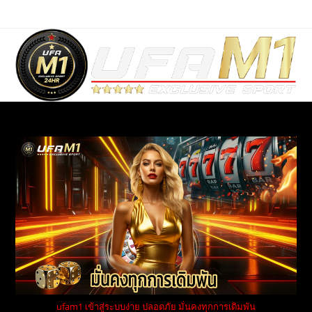
ufam1 เข้าสู่ระบบง่าย ปลอดภัย มั่นคงทุกการเดิมพัน