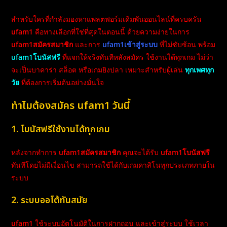
สำหรับใครที่กำลังมองหาแพลตฟอร์มเดิมพันออนไลน์ที่ครบครัน
ufam1
คือทางเลือกที่ใช่ที่สุดในตอนนี้ ด้วยความง่ายในการ
ufam1สมัครสมาชิก
และการ
ufam1เข้าสู่ระบบ
ที่ไม่ซับซ้อน พร้อม
ufam1โบนัสฟรี
ที่แจกให้จริงทันทีหลังสมัคร ใช้งานได้ทุกเกม ไม่ว่า
จะเป็นบาคาร่า สล็อต หรือเกมยิงปลา เหมาะสำหรับผู้เล่น
ทุกเพศทุก
วัย
ที่ต้องการเริ่มต้นอย่างมั่นใจ
ทำไมต้องสมัคร ufam1 วันนี้
1. โบนัสฟรีใช้งานได้ทุกเกม
หลังจากทำการ
ufam1สมัครสมาชิก
คุณจะได้รับ
ufam1โบนัสฟรี
ทันทีโดยไม่มีเงื่อนไข สามารถใช้ได้กับเกมคาสิโนทุกประเภทภายใน
ระบบ
2. ระบบออโต้ทันสมัย
ufam1
ใช้ระบบอัตโนมัติในการฝากถอน และเข้าสู่ระบบ ใช้เวลา