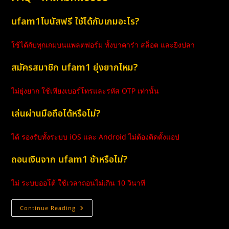
ufam1โบนัสฟรี ใช้ได้กับเกมอะไร?
ใช้ได้กับทุกเกมบนแพลตฟอร์ม ทั้งบาคาร่า สล็อต และยิงปลา
สมัครสมาชิก ufam1 ยุ่งยากไหม?
ไม่ยุ่งยาก ใช้เพียงเบอร์โทรและรหัส OTP เท่านั้น
เล่นผ่านมือถือได้หรือไม่?
ได้ รองรับทั้งระบบ iOS และ Android ไม่ต้องติดตั้งแอป
ถอนเงินจาก ufam1 ช้าหรือไม่?
ไม่ ระบบออโต้ ใช้เวลาถอนไม่เกิน 10 วินาที
Continue Reading