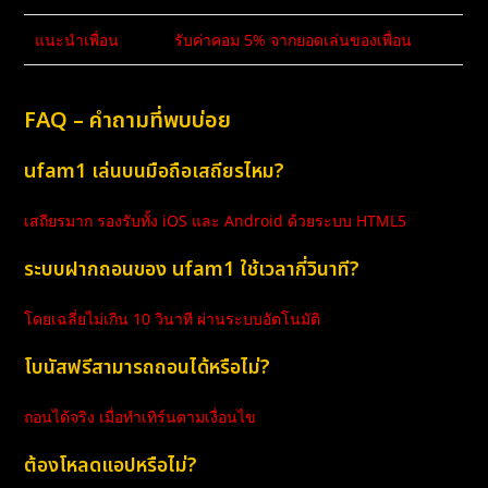
แนะนำเพื่อน
รับค่าคอม 5% จากยอดเล่นของเพื่อน
FAQ – คำถามที่พบบ่อย
ufam1 เล่นบนมือถือเสถียรไหม?
เสถียรมาก รองรับทั้ง iOS และ Android ด้วยระบบ HTML5
ระบบฝากถอนของ ufam1 ใช้เวลากี่วินาที?
โดยเฉลี่ยไม่เกิน 10 วินาที ผ่านระบบอัตโนมัติ
โบนัสฟรีสามารถถอนได้หรือไม่?
ถอนได้จริง เมื่อทำเทิร์นตามเงื่อนไข
ต้องโหลดแอปหรือไม่?