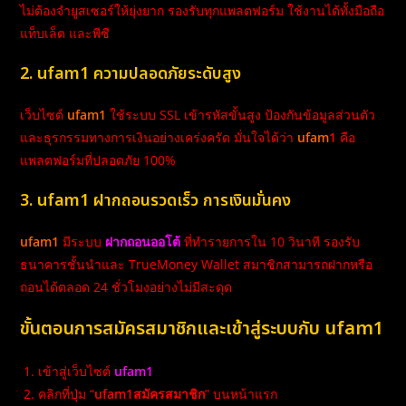
ไม่ต้องจำยูสเซอร์ให้ยุ่งยาก รองรับทุกแพลตฟอร์ม ใช้งานได้ทั้งมือถือ
แท็บเล็ต และพีซี
2. ufam1 ความปลอดภัยระดับสูง
เว็บไซต์
ufam1
ใช้ระบบ SSL เข้ารหัสขั้นสูง ป้องกันข้อมูลส่วนตัว
และธุรกรรมทางการเงินอย่างเคร่งครัด มั่นใจได้ว่า
ufam
1
คือ
แพลตฟอร์มที่ปลอดภัย 100%
3. ufam1 ฝากถอนรวดเร็ว การเงินมั่นคง
ufam1
มีระบบ
ฝากถอนออโต้
ที่ทำรายการใน 10 วินาที รองรับ
ธนาคารชั้นนำและ TrueMoney Wallet สมาชิกสามารถฝากหรือ
ถอนได้ตลอด 24 ชั่วโมงอย่างไม่มีสะดุด
ขั้นตอนการสมัครสมาชิกและเข้าสู่ระบบกับ ufam1
เข้าสู่เว็บไซต์
ufam1
คลิกที่ปุ่ม
“
ufam1สมัครสมาชิก
”
บนหน้าแรก