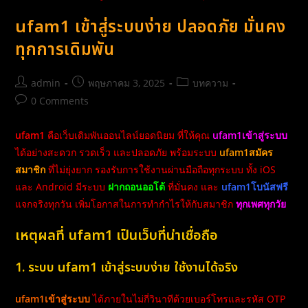
ufam1 เข้าสู่ระบบง่าย ปลอดภัย มั่นคง
ทุกการเดิมพัน
admin
พฤษภาคม 3, 2025
บทความ
0 Comments
ufam1
คือเว็บเดิมพันออนไลน์ยอดนิยม ที่ให้คุณ
ufam1เข้าสู่ระบบ
ได้อย่างสะดวก รวดเร็ว และปลอดภัย พร้อมระบบ
ufam1สมัคร
สมาชิก
ที่ไม่ยุ่งยาก รองรับการใช้งานผ่านมือถือทุกระบบ ทั้ง iOS
และ Android มีระบบ
ฝากถอนออโต้
ที่มั่นคง และ
ufam1โบนัสฟรี
แจกจริงทุกวัน เพิ่มโอกาสในการทำกำไรให้กับสมาชิก
ทุกเพศทุกวัย
เหตุผลที่ ufam1 เป็นเว็บที่น่าเชื่อถือ
1. ระบบ ufam1 เข้าสู่ระบบง่าย ใช้งานได้จริง
ufam1เข้าสู่ระบบ
ได้ภายในไม่กี่วินาทีด้วยเบอร์โทรและรหัส OTP